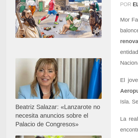
POR
E
Mor Fal
balonc
renova
entidad
Naciona
El jov
Aeropu
Isla. 
Beatriz Salazar: «Lanzarote no
necesita anuncios sobre el
La rea
Palacio de Congresos»
encont