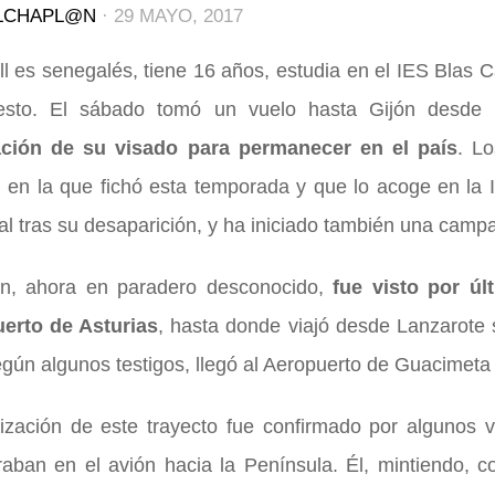
LCHAPL@N
·
29 MAYO, 2017
l es senegalés, tiene 16 años, estudia en el IES Blas C
esto. El sábado tomó un vuelo hasta Gijón desde
ción de su visado para permanecer en el país
. L
 en la que fichó esta temporada y que lo acoge en la I
l tras su desaparición, y ha iniciado también una camp
en, ahora en paradero desconocido,
fue visto por úl
erto de Asturias
, hasta donde viajó desde Lanzarote s
Según algunos testigos, llegó al Aeropuerto de Guacime
lización de este trayecto fue confirmado por algunos 
raban en el avión hacia la Península. Él, mintiendo, c