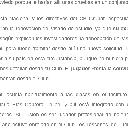
viedo porque le harían allí unas pruebas en un conjunto
icía Nacional y los directivos del CB Grubati especu
ran la renovación del visado de estudio, ya que
su ex
según explican los investigadores, la denegación del vi
l, para luego tramitar desde allí una nueva solicitud
ar a su país en esta circunstancia, aunque no hubiera
 nos detallan desde su Club.
El jugador “tenía la convi
mentan desde el Club.
ll acudía habitualmente a las clases en el Institu
aria Blas Cabrera Felipe, y allí está integrado con 
eros. Su ilusión es ser jugador profesional de balon
 año estuvo enrolado en el Club Los Toscones, de Fuer