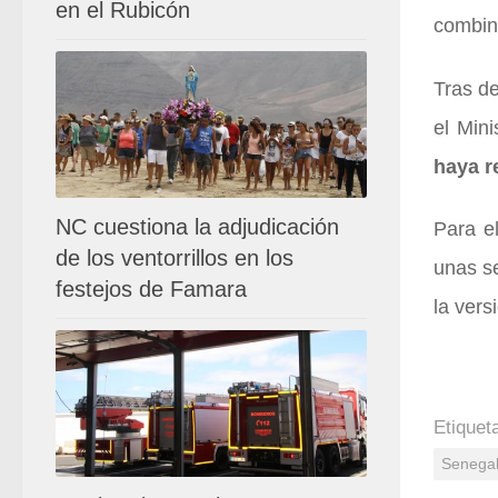
en el Rubicón
combin
Tras de
el Mini
haya r
NC cuestiona la adjudicación
Para e
de los ventorrillos en los
unas se
festejos de Famara
la vers
Etiquet
Senega