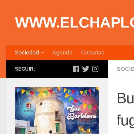
Saltar al contenido
WWW.ELCHAPL
Sociedad
Agenda
Canarias
SOCI
SEGUIR:
Bu
fu