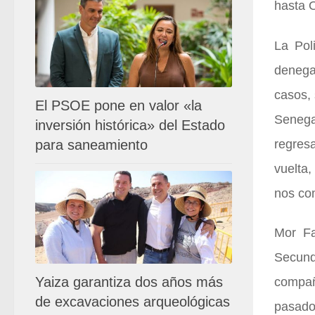
hasta O
La Pol
denega
casos, 
El PSOE pone en valor «la
Senega
inversión histórica» del Estado
para saneamiento
regres
vuelta,
nos co
Mor Fa
Secund
Yaiza garantiza dos años más
compañ
de excavaciones arqueológicas
pasado